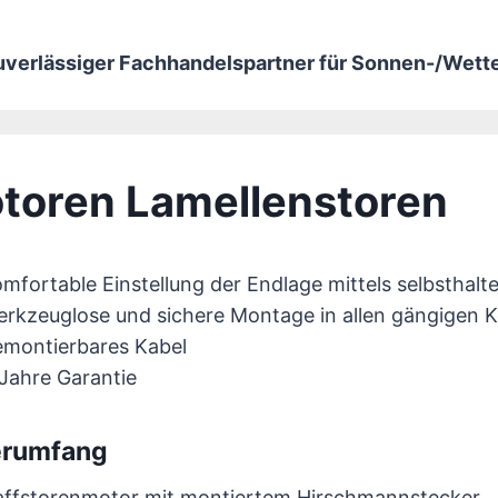
zuverlässiger Fachhandelspartner für Sonnen-/Wet
toren Lamellenstoren
mfortable Einstellung der Endlage mittels selbsthal
erkzeuglose und sichere Montage in allen gängigen 
emontierbares Kabel
 Jahre Garantie
erumfang
affstorenmotor mit montiertem Hirschmannstecker