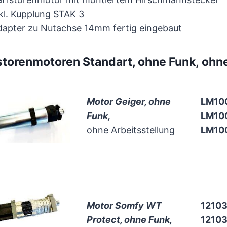
kl. Kupplung STAK 3
dapter zu Nutachse 14mm fertig eingebaut
storenmotoren Standart, ohne Funk
,
ohne
Motor Geiger, ohne
LM10
Funk,
LM10
ohne Arbeitsstellung
LM10
Motor Somfy WT
1210
Protect, ohne Funk,
1210