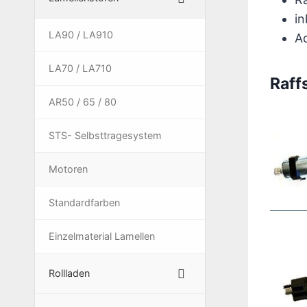
in
LA90 / LA910
A
LA70 / LA710
Raff
AR50 / 65 / 80
STS- Selbsttragesystem
Motoren
Standardfarben
Einzelmaterial Lamellen
Rollladen