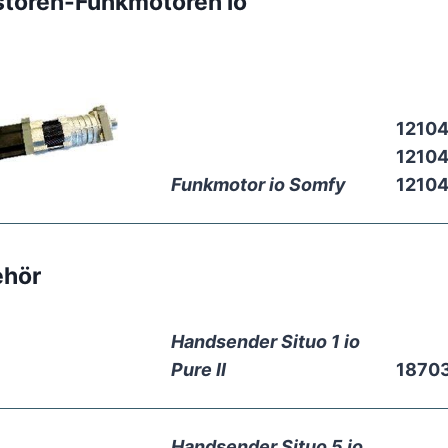
storen-Funkmotoren io
1210
1210
Funkmotor io Somfy
1210
ehör
Handsender Situo 1 io
Pure II
1870
Handsender Situo 5 io