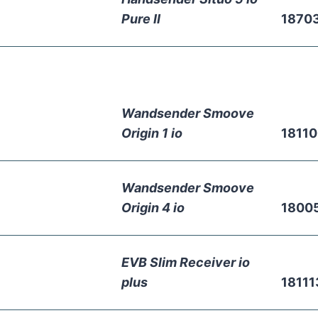
Pure II
1870
Wandsender Smoove
Origin 1 io
1811
Wandsender Smoove
Origin 4 io
1800
EVB Slim Receiver io
plus
18111