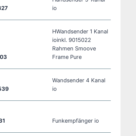
327
io
HWandsender 1 Kanal
ioinkl. 9015022
Rahmen Smoove
003
Frame Pure
Wandsender 4 Kanal
539
io
31
Funkempfänger io