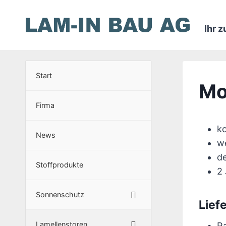
Zum
Inhalt
Ihr 
springen
Start
Mo
Firma
ko
News
w
d
Stoffprodukte
2
Sonnenschutz
Lief
Lamellenstoren
R