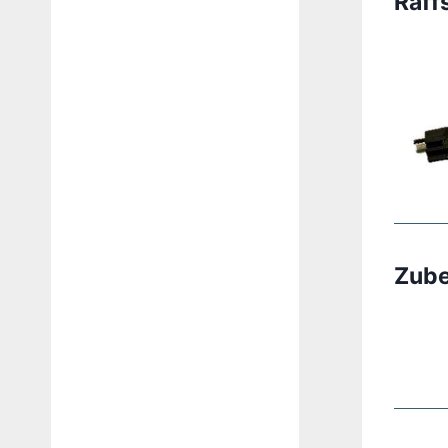
Raff
Zub