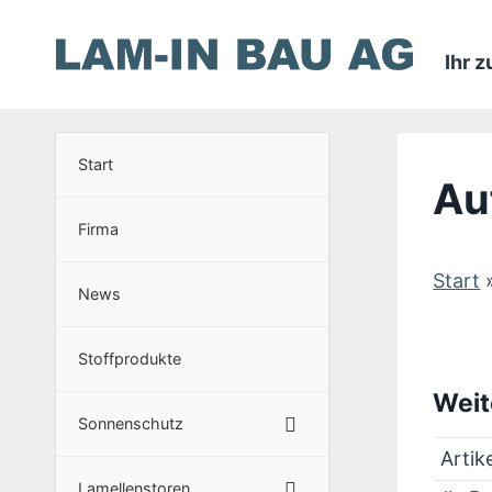
Zum
Inhalt
Ihr 
springen
Start
Au
Firma
Start
News
Stoffprodukte
Weit
Sonnenschutz
Artik
Lamellenstoren