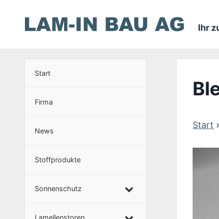
Zum
Inhalt
Ihr 
springen
Start
Bl
Firma
Start
News
Stoffprodukte
Sonnenschutz
Lamellenstoren