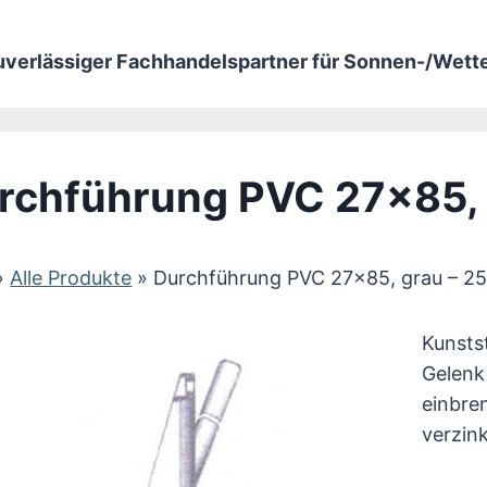
zuverlässiger Fachhandelspartner für Sonnen-/Wet
rchführung PVC 27×85, 
»
Alle Produkte
»
Durchführung PVC 27×85, grau – 2
Kunsts
Gelenk
einbre
verzin