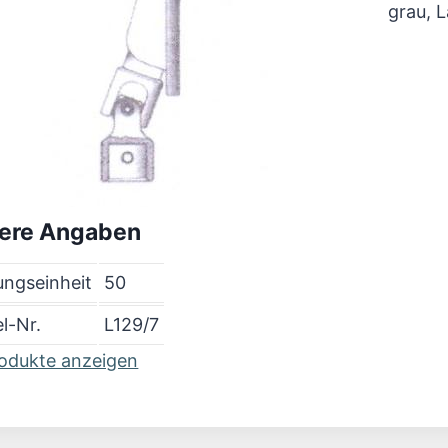
grau, 
ere Angaben
ngseinheit
50
el-Nr.
L129/7
rodukte anzeigen