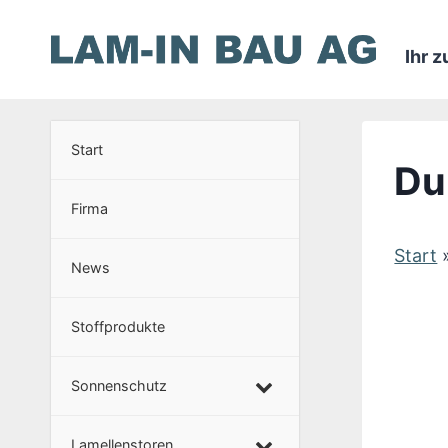
Zum
Inhalt
Ihr 
springen
Start
Du
Firma
Start
News
Stoffprodukte
Sonnenschutz
Lamellenstoren