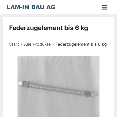
Zum
Inhalt
springen
Federzugelement bis 6 kg
Start
»
Alle Produkte
»
Federzugelement bis 6 kg