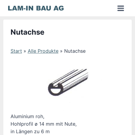
Zum
Inhalt
springen
Nutachse
Start
»
Alle Produkte
»
Nutachse
Aluminium roh,
Hohlprofil ø 14 mm mit Nute,
in Längen zu 6 m