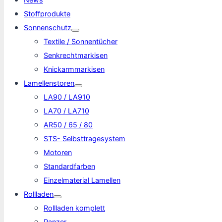
Stoffprodukte
Sonnenschutz
Textile / Sonnentücher
Senkrechtmarkisen
Knickarmmarkisen
Lamellenstoren
LA90 / LA910
LA70 / LA710
AR50 / 65 / 80
STS- Selbsttragesystem
Motoren
Standardfarben
Einzelmaterial Lamellen
Rollladen
Rollladen komplett
Panzer