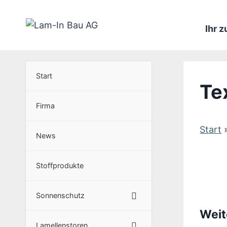
Zum
Inhalt
Ihr 
springen
Start
Te
Firma
Start
News
Stoffprodukte
Sonnenschutz
Weit
Lamellenstoren