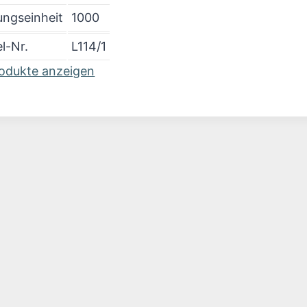
ngseinheit
1000
el-Nr.
L114/1
rodukte anzeigen