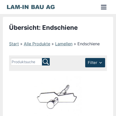
Zum
Inhalt
springen
Übersicht: Endschiene
Start
»
Alle Produkte
»
Lamellen
»
Endschiene
Filter